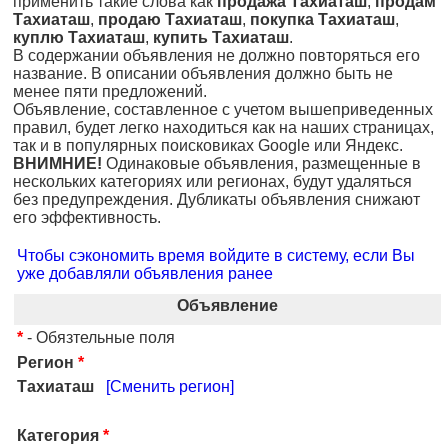
применить такие слова как
продажа Тахиаташ
,
продам
Тахиаташ
,
продаю Тахиаташ
,
покупка Тахиаташ
,
куплю Тахиаташ
,
купить Тахиаташ
.
В содержании объявления не должно повторяться его
название. В описании объявления должно быть не
менее пяти предложений.
Объявление, составленное с учетом вышеприведенных
правил, будет легко находиться как на наших страницах,
так и в популярных поисковиках Google или Яндекс.
ВНИМНИЕ!
Одинаковые объявления, размещенные в
нескольких категориях или регионах, будут удаляться
без предупреждения. Дубликаты объявления снижают
его эффективность.
Чтобы сэкономить время войдите в систему, если Вы
уже добавляли объявления ранее
Объявление
*
- Обязтельные поля
Регион
*
Тахиаташ
[Сменить регион]
Категория
*