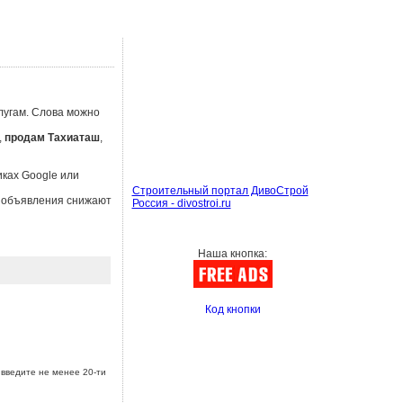
лугам. Слова можно
,
продам Тахиаташ
,
иках Google или
Строительный портал ДивоСтрой
ы объявления снижают
Россия - divostroi.ru
Наша кнопка:
Код кнопки
введите не менее 20-ти