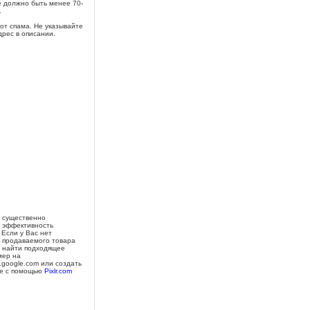
 должно быть менее 70-
.
от спама. Не указывайте
дрес в описании.
 существенно
 эффективность
 Если у Вас нет
 продаваемого товара
 найти подходящее
мер на
s.google.com или создать
е с помощью
Pixlr.com