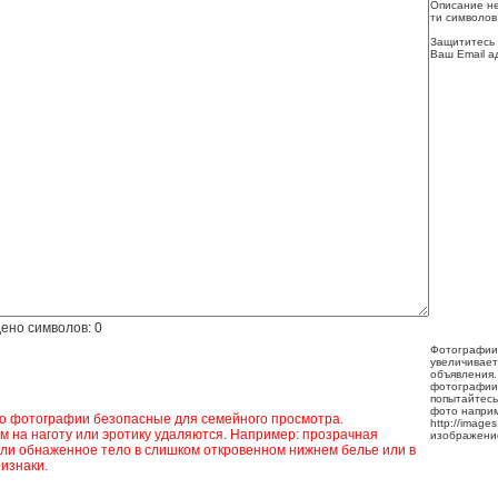
Описание не
ти символов
Защититесь 
Ваш Email а
ено символов:
0
Фотографии
увеличивает
объявления.
фотографии
попытайтесь
фото напри
ко фотографии безопасные для семейного просмотра.
http://image
 на наготу или эротику удаляются. Например: прозрачная
изображени
ли обнаженное тело в слишком откровенном нижнем белье или в
изнаки.