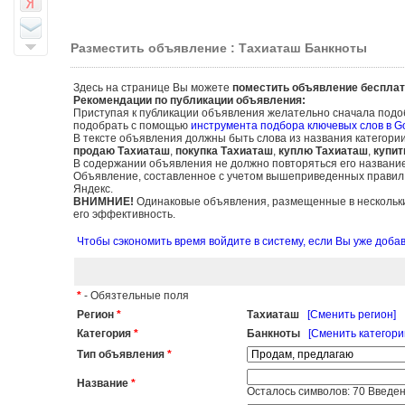
Разместить объявление : Тахиаташ Банкноты
Здесь на странице Вы можете
поместить объявление бесплат
Рекомендации по публикации объявления:
Приступая к публикации объявления желательно сначала подо
подобрать с помощью
инструмента подбора ключевых слов в G
В тексте объявления должны быть слова из названия категори
продаю Тахиаташ
,
покупка Тахиаташ
,
куплю Тахиаташ
,
купит
В содержании объявления не должно повторяться его названи
Объявление, составленное с учетом вышеприведенных правил, б
Яндекс.
ВНИМНИЕ!
Одинаковые объявления, размещенные в нескольких
его эффективность.
Чтобы сэкономить время войдите в систему, если Вы уже доб
*
- Обязтельные поля
Регион
*
Тахиаташ
[Сменить регион]
Категория
*
Банкноты
[Сменить категори
Тип объявления
*
Название
*
Осталось символов:
70
Введен