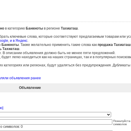
но
в категорию
Банкноты
в регионе
Тахиаташ
.
брать ключевые слова, которые соответствуют предлагаемым товарам или ус
oogle
,
и в Яндекс
.
и
Банкноты
. Также желательно применить такие слова как
продажа Тахиаташ
ь Тахиаташ
.
е. В описании объявления должно быть не менее пяти предложений.
удет легко находиться как на наших страницах, так и в популярных поисков
 категориях или регионах, будут удаляться без предупреждения. Дубликат
авляли объявления ранее
Объявление
ю]
Пожалуйста 
символов
о символов:
0