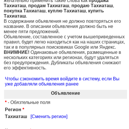
желательно применить такие слова как
продажа
Тахиаташ
,
продам Тахиаташ
,
продаю Тахиаташ
,
покупка Тахиаташ
,
куплю Тахиаташ
,
купить
Тахиаташ
.
В содержании объявления не должно повторяться его
название. В описании объявления должно быть не
менее пяти предложений.
Объявление, составленное с учетом вышеприведенных
правил, будет легко находиться как на наших страницах,
так и в популярных поисковиках Google или Яндекс.
ВНИМНИЕ!
Одинаковые объявления, размещенные в
нескольких категориях или регионах, будут удаляться
без предупреждения. Дубликаты объявления снижают
его эффективность.
Чтобы сэкономить время войдите в систему, если Вы
уже добавляли объявления ранее
Объявление
*
- Обязтельные поля
Регион
*
Тахиаташ
[Сменить регион]