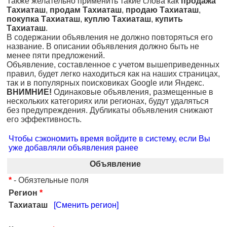
Также желательно применить такие слова как
продажа
Тахиаташ
,
продам Тахиаташ
,
продаю Тахиаташ
,
покупка Тахиаташ
,
куплю Тахиаташ
,
купить
Тахиаташ
.
В содержании объявления не должно повторяться его
название. В описании объявления должно быть не
менее пяти предложений.
Объявление, составленное с учетом вышеприведенных
правил, будет легко находиться как на наших страницах,
так и в популярных поисковиках Google или Яндекс.
ВНИМНИЕ!
Одинаковые объявления, размещенные в
нескольких категориях или регионах, будут удаляться
без предупреждения. Дубликаты объявления снижают
его эффективность.
Чтобы сэкономить время войдите в систему, если Вы
уже добавляли объявления ранее
Объявление
*
- Обязтельные поля
Регион
*
Тахиаташ
[Сменить регион]