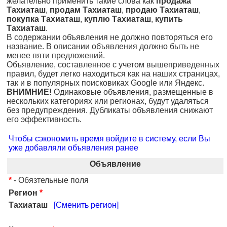
желательно применить такие слова как
продажа
Тахиаташ
,
продам Тахиаташ
,
продаю Тахиаташ
,
покупка Тахиаташ
,
куплю Тахиаташ
,
купить
Тахиаташ
.
В содержании объявления не должно повторяться его
название. В описании объявления должно быть не
менее пяти предложений.
Объявление, составленное с учетом вышеприведенных
правил, будет легко находиться как на наших страницах,
так и в популярных поисковиках Google или Яндекс.
ВНИМНИЕ!
Одинаковые объявления, размещенные в
нескольких категориях или регионах, будут удаляться
без предупреждения. Дубликаты объявления снижают
его эффективность.
Чтобы сэкономить время войдите в систему, если Вы
уже добавляли объявления ранее
Объявление
*
- Обязтельные поля
Регион
*
Тахиаташ
[Сменить регион]