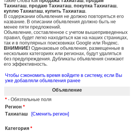
такие слова как
продажа Тахиаташ
,
продам
Тахиаташ
,
продаю Тахиаташ
,
покупка Тахиаташ
,
куплю Тахиаташ
,
купить Тахиаташ
.
В содержании объявления не должно повторяться его
название. В описании объявления должно быть не
менее пяти предложений.
Объявление, составленное с учетом вышеприведенных
правил, будет легко находиться как на наших страницах,
так и в популярных поисковиках Google или Яндекс.
ВНИМНИЕ!
Одинаковые объявления, размещенные в
нескольких категориях или регионах, будут удаляться
без предупреждения. Дубликаты объявления снижают
его эффективность.
Чтобы сэкономить время войдите в систему, если Вы
уже добавляли объявления ранее
Объявление
*
- Обязтельные поля
Регион
*
Тахиаташ
[Сменить регион]
Категория
*