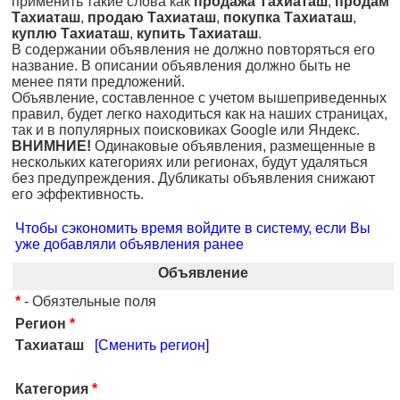
применить такие слова как
продажа Тахиаташ
,
продам
Тахиаташ
,
продаю Тахиаташ
,
покупка Тахиаташ
,
куплю Тахиаташ
,
купить Тахиаташ
.
В содержании объявления не должно повторяться его
название. В описании объявления должно быть не
менее пяти предложений.
Объявление, составленное с учетом вышеприведенных
правил, будет легко находиться как на наших страницах,
так и в популярных поисковиках Google или Яндекс.
ВНИМНИЕ!
Одинаковые объявления, размещенные в
нескольких категориях или регионах, будут удаляться
без предупреждения. Дубликаты объявления снижают
его эффективность.
Чтобы сэкономить время войдите в систему, если Вы
уже добавляли объявления ранее
Объявление
*
- Обязтельные поля
Регион
*
Тахиаташ
[Сменить регион]
Категория
*