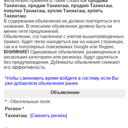
желательно применить такие слова как
продажа
Тахиаташ
,
продам Тахиаташ
,
продаю Тахиаташ
,
покупка Тахиаташ
,
куплю Тахиаташ
,
купить
Тахиаташ
.
В содержании объявления не должно повторяться его
название. В описании объявления должно быть не
менее пяти предложений.
Объявление, составленное с учетом вышеприведенных
правил, будет легко находиться как на наших страницах,
так и в популярных поисковиках Google или Яндекс.
ВНИМНИЕ!
Одинаковые объявления, размещенные в
нескольких категориях или регионах, будут удаляться
без предупреждения. Дубликаты объявления снижают
его эффективность.
Чтобы сэкономить время войдите в систему, если Вы
уже добавляли объявления ранее
Объявление
*
- Обязтельные поля
Регион
*
Тахиаташ
[Сменить регион]