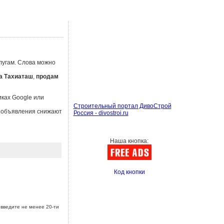
лугам. Слова можно
а Тахиаташ
,
продам
иках Google или
Строительный портал ДивоСтрой
ы объявления снижают
Россия - divostroi.ru
Наша кнопка:
Код кнопки
введите не менее 20-ти