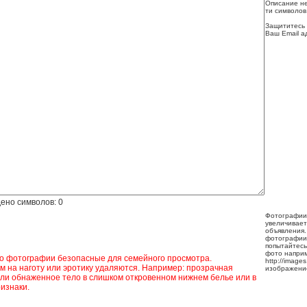
Описание не
ти символов
Защититесь 
Ваш Email а
ено символов:
0
Фотографии
увеличивает
объявления.
фотографии
попытайтесь
фото напри
ко фотографии безопасные для семейного просмотра.
http://image
 на наготу или эротику удаляются. Например: прозрачная
изображени
ли обнаженное тело в слишком откровенном нижнем белье или в
изнаки.