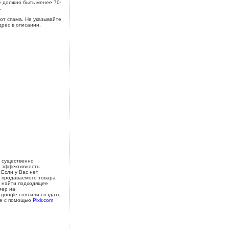
 должно быть менее 70-
.
от спама. Не указывайте
дрес в описании.
 существенно
 эффективность
 Если у Вас нет
 продаваемого товара
 найти подходящее
мер на
s.google.com или создать
е с помощью
Pixlr.com