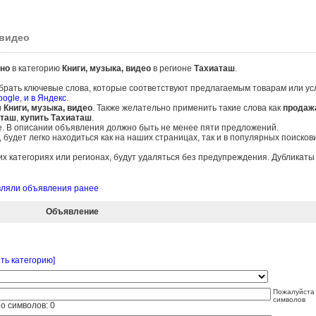
 видео
но
в категорию
Книги, музыка, видео
в регионе
Тахиаташ
.
брать ключевые слова, которые соответствуют предлагаемым товарам или ус
oogle
,
и в Яндекс
.
и
Книги, музыка, видео
. Также желательно применить такие слова как
продаж
аташ
,
купить Тахиаташ
.
е. В описании объявления должно быть не менее пяти предложений.
удет легко находиться как на наших страницах, так и в популярных поисков
 категориях или регионах, будут удаляться без предупреждения. Дубликат
авляли объявления ранее
Объявление
ть категорию]
Пожалуйста 
символов
о символов:
0