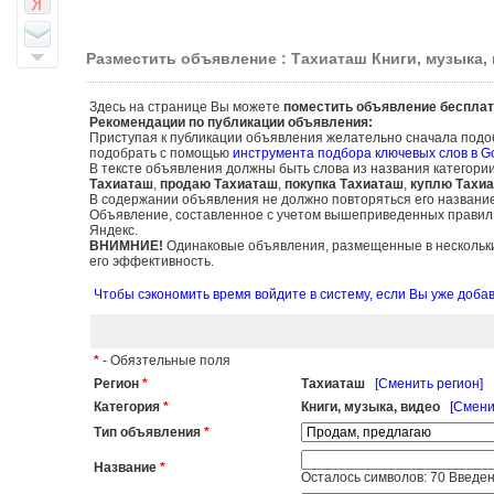
Разместить объявление : Тахиаташ Книги, музыка,
Здесь на странице Вы можете
поместить объявление бесплат
Рекомендации по публикации объявления:
Приступая к публикации объявления желательно сначала подо
подобрать с помощью
инструмента подбора ключевых слов в G
В тексте объявления должны быть слова из названия категори
Тахиаташ
,
продаю Тахиаташ
,
покупка Тахиаташ
,
куплю Тахи
В содержании объявления не должно повторяться его названи
Объявление, составленное с учетом вышеприведенных правил, б
Яндекс.
ВНИМНИЕ!
Одинаковые объявления, размещенные в нескольких
его эффективность.
Чтобы сэкономить время войдите в систему, если Вы уже доб
*
- Обязтельные поля
Регион
*
Тахиаташ
[Сменить регион]
Категория
*
Книги, музыка, видео
[Смени
Тип объявления
*
Название
*
Осталось символов:
70
Введен