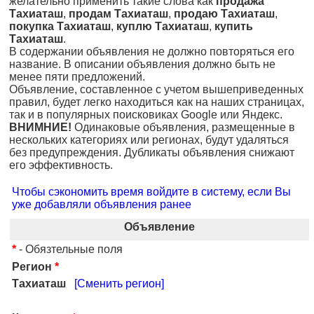
желательно применить такие слова как
продажа
Тахиаташ
,
продам Тахиаташ
,
продаю Тахиаташ
,
покупка Тахиаташ
,
куплю Тахиаташ
,
купить
Тахиаташ
.
В содержании объявления не должно повторяться его
название. В описании объявления должно быть не
менее пяти предложений.
Объявление, составленное с учетом вышеприведенных
правил, будет легко находиться как на наших страницах,
так и в популярных поисковиках Google или Яндекс.
ВНИМНИЕ!
Одинаковые объявления, размещенные в
нескольких категориях или регионах, будут удаляться
без предупреждения. Дубликаты объявления снижают
его эффективность.
Чтобы сэкономить время войдите в систему, если Вы
уже добавляли объявления ранее
Объявление
*
- Обязтельные поля
Регион
*
Тахиаташ
[Сменить регион]