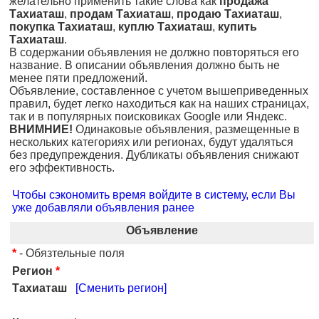
желательно применить такие слова как
продажа
Тахиаташ
,
продам Тахиаташ
,
продаю Тахиаташ
,
покупка Тахиаташ
,
куплю Тахиаташ
,
купить
Тахиаташ
.
В содержании объявления не должно повторяться его
название. В описании объявления должно быть не
менее пяти предложений.
Объявление, составленное с учетом вышеприведенных
правил, будет легко находиться как на наших страницах,
так и в популярных поисковиках Google или Яндекс.
ВНИМНИЕ!
Одинаковые объявления, размещенные в
нескольких категориях или регионах, будут удаляться
без предупреждения. Дубликаты объявления снижают
его эффективность.
Чтобы сэкономить время войдите в систему, если Вы
уже добавляли объявления ранее
Объявление
*
- Обязтельные поля
Регион
*
Тахиаташ
[Сменить регион]