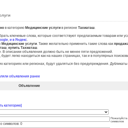
слуги
но
в категорию
Медицинские услуги
в регионе
Тахиаташ
.
брать ключевые слова, которые соответствуют предлагаемым товарам или ус
oogle
,
и в Яндекс
.
и
Медицинские услуги
. Также желательно применить такие слова как
продажа
аташ
,
купить Тахиаташ
.
е. В описании объявления должно быть не менее пяти предложений.
удет легко находиться как на наших страницах, так и в популярных поисков
 категориях или регионах, будут удаляться без предупреждения. Дубликат
авляли объявления ранее
Объявление
ть категорию]
Пожалуйста 
символов
о символов:
0