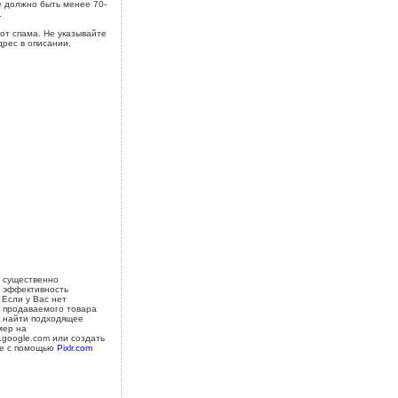
 должно быть менее 70-
.
от спама. Не указывайте
дрес в описании.
 существенно
 эффективность
 Если у Вас нет
 продаваемого товара
 найти подходящее
мер на
s.google.com или создать
е с помощью
Pixlr.com