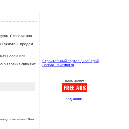
лугам. Слова можно
 Тахиаташ
,
продам
иках Google или
Строительный портал ДивоСтрой
ы объявления снижают
Россия - divostroi.ru
Наша кнопка:
Код кнопки
введите не менее 20-ти