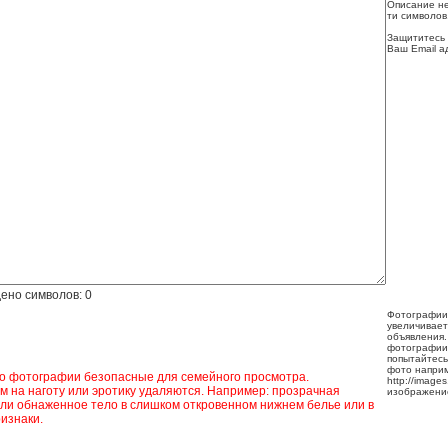
Описание не
ти символов
Защититесь 
Ваш Email а
ено символов:
0
Фотографии
увеличивает
объявления.
фотографии
попытайтесь
фото напри
ко фотографии безопасные для семейного просмотра.
http://image
 на наготу или эротику удаляются. Например: прозрачная
изображени
ли обнаженное тело в слишком откровенном нижнем белье или в
изнаки.