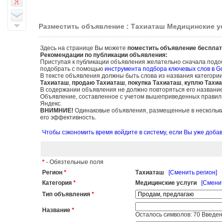
Разместить объявление : Тахиаташ Медицинские у
Здесь на странице Вы можете
поместить объявление бесплат
Рекомендации по публикации объявления:
Приступая к публикации объявления желательно сначала подо
подобрать с помощью
инструмента подбора ключевых слов в G
В тексте объявления должны быть слова из названия категори
Тахиаташ
,
продаю Тахиаташ
,
покупка Тахиаташ
,
куплю Тахи
В содержании объявления не должно повторяться его названи
Объявление, составленное с учетом вышеприведенных правил, б
Яндекс.
ВНИМНИЕ!
Одинаковые объявления, размещенные в нескольких
его эффективность.
Чтобы сэкономить время войдите в систему, если Вы уже доб
*
- Обязтельные поля
Регион
*
Тахиаташ
[Сменить регион]
Категория
*
Медицинские услуги
[Смени
Тип объявления
*
Название
*
Осталось символов:
70
Введен