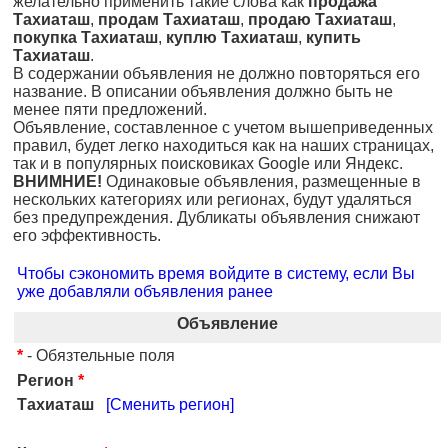
желательно применить такие слова как
продажа
Тахиаташ
,
продам Тахиаташ
,
продаю Тахиаташ
,
покупка Тахиаташ
,
куплю Тахиаташ
,
купить
Тахиаташ
.
В содержании объявления не должно повторяться его
название. В описании объявления должно быть не
менее пяти предложений.
Объявление, составленное с учетом вышеприведенных
правил, будет легко находиться как на наших страницах,
так и в популярных поисковиках Google или Яндекс.
ВНИМНИЕ!
Одинаковые объявления, размещенные в
нескольких категориях или регионах, будут удаляться
без предупреждения. Дубликаты объявления снижают
его эффективность.
Чтобы сэкономить время войдите в систему, если Вы
уже добавляли объявления ранее
Объявление
*
- Обязтельные поля
Регион
*
Тахиаташ
[Сменить регион]