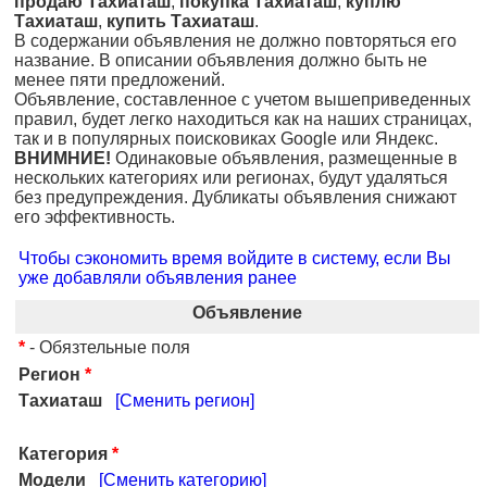
продаю Тахиаташ
,
покупка Тахиаташ
,
куплю
Тахиаташ
,
купить Тахиаташ
.
В содержании объявления не должно повторяться его
название. В описании объявления должно быть не
менее пяти предложений.
Объявление, составленное с учетом вышеприведенных
правил, будет легко находиться как на наших страницах,
так и в популярных поисковиках Google или Яндекс.
ВНИМНИЕ!
Одинаковые объявления, размещенные в
нескольких категориях или регионах, будут удаляться
без предупреждения. Дубликаты объявления снижают
его эффективность.
Чтобы сэкономить время войдите в систему, если Вы
уже добавляли объявления ранее
Объявление
*
- Обязтельные поля
Регион
*
Тахиаташ
[Сменить регион]
Категория
*
Модели
[Сменить категорию]