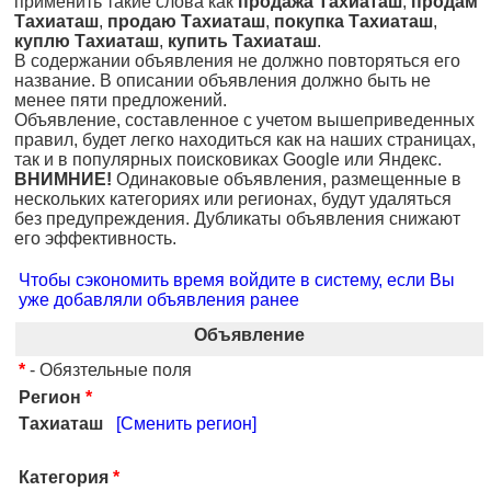
применить такие слова как
продажа Тахиаташ
,
продам
Тахиаташ
,
продаю Тахиаташ
,
покупка Тахиаташ
,
куплю Тахиаташ
,
купить Тахиаташ
.
В содержании объявления не должно повторяться его
название. В описании объявления должно быть не
менее пяти предложений.
Объявление, составленное с учетом вышеприведенных
правил, будет легко находиться как на наших страницах,
так и в популярных поисковиках Google или Яндекс.
ВНИМНИЕ!
Одинаковые объявления, размещенные в
нескольких категориях или регионах, будут удаляться
без предупреждения. Дубликаты объявления снижают
его эффективность.
Чтобы сэкономить время войдите в систему, если Вы
уже добавляли объявления ранее
Объявление
*
- Обязтельные поля
Регион
*
Тахиаташ
[Сменить регион]
Категория
*