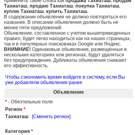
применить такие слова как
продажа Тахиаташ
,
продам
Тахиаташ
,
продаю Тахиаташ
,
покупка Тахиаташ
,
куплю Тахиаташ
,
купить Тахиаташ
.
В содержании объявления не должно повторяться его
название. В описании объявления должно быть не
менее пяти предложений.
Объявление, составленное с учетом вышеприведенных
правил, будет легко находиться как на наших страницах,
так и в популярных поисковиках Google или Яндекс.
ВНИМНИЕ!
Одинаковые объявления, размещенные в
нескольких категориях или регионах, будут удаляться
без предупреждения. Дубликаты объявления снижают
его эффективность.
Чтобы сэкономить время войдите в систему, если Вы
уже добавляли объявления ранее
Объявление
*
- Обязтельные поля
Регион
*
Тахиаташ
[Сменить регион]
Категория
*