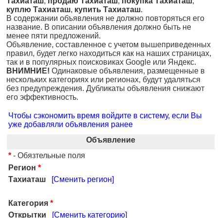
Тахиаташ
,
продаю Тахиаташ
,
покупка Тахиаташ
,
куплю Тахиаташ
,
купить Тахиаташ
.
В содержании объявления не должно повторяться его
название. В описании объявления должно быть не
менее пяти предложений.
Объявление, составленное с учетом вышеприведенных
правил, будет легко находиться как на наших страницах,
так и в популярных поисковиках Google или Яндекс.
ВНИМНИЕ!
Одинаковые объявления, размещенные в
нескольких категориях или регионах, будут удаляться
без предупреждения. Дубликаты объявления снижают
его эффективность.
Чтобы сэкономить время войдите в систему, если Вы
уже добавляли объявления ранее
Объявление
*
- Обязтельные поля
Регион
*
Тахиаташ
[Сменить регион]
Категория
*
Открытки
[Сменить категорию]