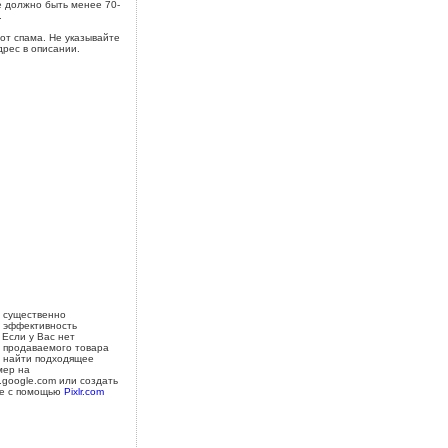
 должно быть менее 70-
.
от спама. Не указывайте
дрес в описании.
 существенно
 эффективность
 Если у Вас нет
 продаваемого товара
 найти подходящее
мер на
s.google.com или создать
е с помощью
Pixlr.com