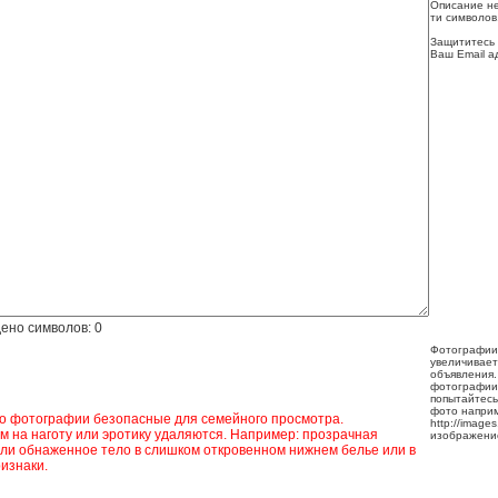
Описание не
ти символов
Защититесь 
Ваш Email а
ено символов:
0
Фотографии
увеличивает
объявления.
фотографии
попытайтесь
фото напри
ко фотографии безопасные для семейного просмотра.
http://image
 на наготу или эротику удаляются. Например: прозрачная
изображени
ли обнаженное тело в слишком откровенном нижнем белье или в
изнаки.