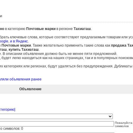
и
но
в категорию
Почтовые марки
в регионе
Тахиаташ
.
брать ключевые слова, которые соответствуют предлагаемым товарам или ус
oogle
,
и в Яндекс
.
и
Почтовые марки
. Также желательно применить такие слова как
продажа Та
аташ
,
купить Тахиаташ
.
е. В описании объявления должно быть не менее пяти предложений.
удет легко находиться как на наших страницах, так и в популярных поисков
 категориях или регионах, будут удаляться без предупреждения. Дубликат
авляли объявления ранее
Объявление
атегорию]
Пожалуйста 
символов
о символов:
0