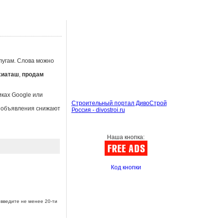
лугам. Слова можно
хиаташ
,
продам
иках Google или
Строительный портал ДивоСтрой
ы объявления снижают
Россия - divostroi.ru
Наша кнопка:
Код кнопки
введите не менее 20-ти