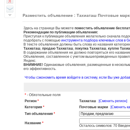
Разместить объявление : Тахиаташ Почтовые марк
Здесь на странице Вы можете
поместить объявление бесплат
Рекомендации по публикации объявления:
Приступая к публикации объявления желательно сначала подо
подобрать с помощью
инструмента подбора ключевых слов в G
В тексте объявления должны быть слова из названия категори
Тахиаташ
,
продаю Тахиаташ
,
покупка Тахиаташ
,
куплю Тахи
В содержании объявления не должно повторяться его названи
Объявление, составленное с учетом вышеприведенных правил, б
Яндекс.
ВНИМНИЕ!
Одинаковые объявления, размещенные в нескольких
его эффективность.
Чтобы сэкономить время войдите в систему, если Вы уже доб
*
- Обязтельные поля
Регион
*
Тахиаташ
[Сменить регион]
Категория
*
Почтовые марки
[Сменить к
Тип объявления
*
Название
*
Осталось символов:
70
Введен