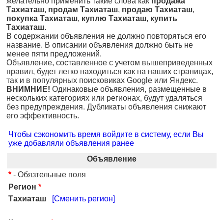
желательно применить такие слова как
продажа
Тахиаташ
,
продам Тахиаташ
,
продаю Тахиаташ
,
покупка Тахиаташ
,
куплю Тахиаташ
,
купить
Тахиаташ
.
В содержании объявления не должно повторяться его
название. В описании объявления должно быть не
менее пяти предложений.
Объявление, составленное с учетом вышеприведенных
правил, будет легко находиться как на наших страницах,
так и в популярных поисковиках Google или Яндекс.
ВНИМНИЕ!
Одинаковые объявления, размещенные в
нескольких категориях или регионах, будут удаляться
без предупреждения. Дубликаты объявления снижают
его эффективность.
Чтобы сэкономить время войдите в систему, если Вы
уже добавляли объявления ранее
Объявление
*
- Обязтельные поля
Регион
*
Тахиаташ
[Сменить регион]