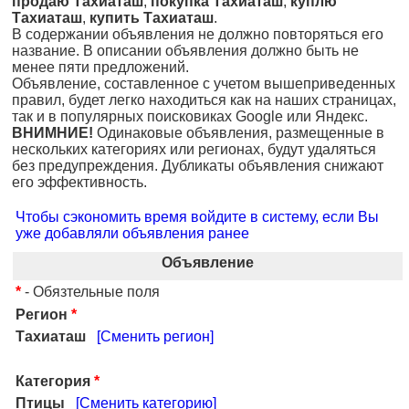
продаю Тахиаташ
,
покупка Тахиаташ
,
куплю
Тахиаташ
,
купить Тахиаташ
.
В содержании объявления не должно повторяться его
название. В описании объявления должно быть не
менее пяти предложений.
Объявление, составленное с учетом вышеприведенных
правил, будет легко находиться как на наших страницах,
так и в популярных поисковиках Google или Яндекс.
ВНИМНИЕ!
Одинаковые объявления, размещенные в
нескольких категориях или регионах, будут удаляться
без предупреждения. Дубликаты объявления снижают
его эффективность.
Чтобы сэкономить время войдите в систему, если Вы
уже добавляли объявления ранее
Объявление
*
- Обязтельные поля
Регион
*
Тахиаташ
[Сменить регион]
Категория
*
Птицы
[Сменить категорию]