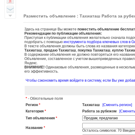
Разместить объявление : Тахиаташ Работа за руб
Здесь на странице Вы можете
поместить объявление бесплат
Рекомендации по публикации объявления:
Приступая к публикации объявления желательно сначала подо
подобрать с помощью
инструмента подбора ключевых слов в G
В тексте объявления должны быть слова из названия категори
Тахиаташ
,
продаю Тахиаташ
,
покупка Тахиаташ
,
куплю Тахи
В содержании объявления не должно повторяться его названи
Объявление, составленное с учетом вышеприведенных правил, б
Яндекс.
ВНИМНИЕ!
Одинаковые объявления, размещенные в нескольких
его эффективность.
Чтобы сэкономить время войдите в систему, если Вы уже доб
*
- Обязтельные поля
Регион
*
Тахиаташ
[Сменить регион]
Категория
*
Работа за рубежом
[Сменить
Тип объявления
*
Название
*
Осталось символов:
70
Введен