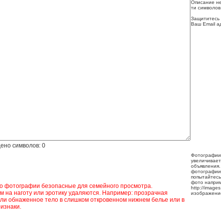
Описание не
ти символов
Защититесь 
Ваш Email а
ено символов:
0
Фотографии
увеличивает
объявления.
фотографии
попытайтесь
фото напри
ко фотографии безопасные для семейного просмотра.
http://image
 на наготу или эротику удаляются. Например: прозрачная
изображени
ли обнаженное тело в слишком откровенном нижнем белье или в
изнаки.