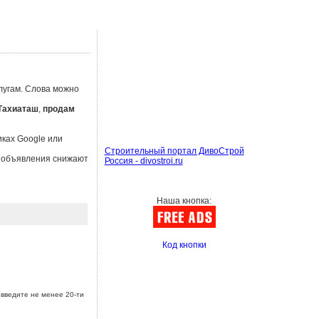
лугам. Слова можно
Тахиаташ
,
продам
иках Google или
Строительный портал ДивоСтрой
ы объявления снижают
Россия - divostroi.ru
Наша кнопка:
Код кнопки
введите не менее 20-ти