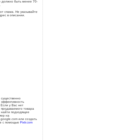
 должно быть менее 70-
.
от спама. Не указывайте
дрес в описании.
 существенно
 эффективность
 Если у Вас нет
 продаваемого товара
 найти подходящее
мер на
s.google.com или создать
е с помощью
Pixlr.com