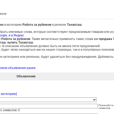
ежом
но
в категорию
Работа за рубежом
в регионе
Тахиаташ
.
брать ключевые слова, которые соответствуют предлагаемым товарам или ус
oogle
,
и в Яндекс
.
и
Работа за рубежом
. Также желательно применить такие слова как
продажа 
аташ
,
купить Тахиаташ
.
е. В описании объявления должно быть не менее пяти предложений.
удет легко находиться как на наших страницах, так и в популярных поисков
 категориях или регионах, будут удаляться без предупреждения. Дубликат
авляли объявления ранее
Объявление
 категорию]
Пожалуйста 
символов
о символов:
0