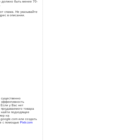
 должно быть менее 70-
.
от спама. Не указывайте
дрес в описании.
 существенно
 эффективность
 Если у Вас нет
 продаваемого товара
 найти подходящее
мер на
s.google.com или создать
е с помощью
Pixlr.com