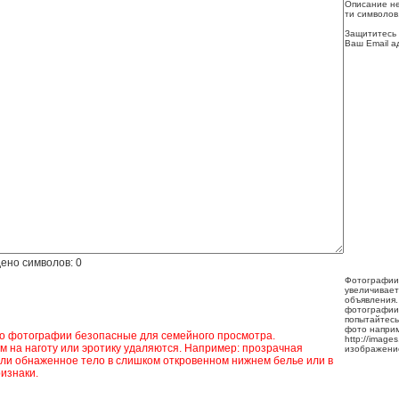
Описание не
ти символов
Защититесь 
Ваш Email а
ено символов:
0
Фотографии
увеличивает
объявления.
фотографии
попытайтесь
фото напри
ко фотографии безопасные для семейного просмотра.
http://image
 на наготу или эротику удаляются. Например: прозрачная
изображени
ли обнаженное тело в слишком откровенном нижнем белье или в
изнаки.