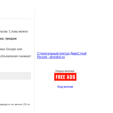
лугам. Слова можно
таш
,
продам
иках Google или
Строительный портал ДивоСтрой
ы объявления снижают
Россия - divostroi.ru
Наша кнопка:
Код кнопки
введите не менее 20-ти