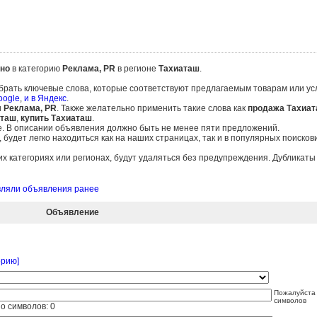
но
в категорию
Реклама, PR
в регионе
Тахиаташ
.
брать ключевые слова, которые соответствуют предлагаемым товарам или ус
oogle
,
и в Яндекс
.
и
Реклама, PR
. Также желательно применить такие слова как
продажа Тахиа
аташ
,
купить Тахиаташ
.
е. В описании объявления должно быть не менее пяти предложений.
удет легко находиться как на наших страницах, так и в популярных поисков
 категориях или регионах, будут удаляться без предупреждения. Дубликат
авляли объявления ранее
Объявление
орию]
Пожалуйста 
символов
о символов:
0