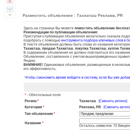
Разместить объявление : Тахиаташ Реклама, PR
Здесь на странице Вы можете
поместить объявление бесплат
Рекомендации по публикации объявления:
Приступая к публикации объявления желательно сначала подо
подобрать с помощью
инструмента подбора ключевых слов в G
В тексте объявления должны быть слова из названия категори
Тахиаташ
,
продаю Тахиаташ
,
покупка Тахиаташ
,
куплю Тахи
В содержании объявления не должно повторяться его названи
Объявление, составленное с учетом вышеприведенных правил, б
Яндекс.
ВНИМНИЕ!
Одинаковые объявления, размещенные в нескольких
его эффективность.
Чтобы сэкономить время войдите в систему, если Вы уже доб
*
- Обязтельные поля
Регион
*
Тахиаташ
[Сменить регион]
Категория
*
Реклама, PR
[Сменить катег
Тип объявления
*
Название
*
Осталось символов:
70
Введен