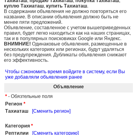
Тахиаташ
,
продаю Тахиаташ
,
покупка Тахиаташ
,
куплю Тахиаташ
,
купить Тахиаташ
.
В содержании объявления не должно повторяться его
название. В описании объявления должно быть не
менее пяти предложений.
Объявление, составленное с учетом вышеприведенных
правил, будет легко находиться как на наших страницах,
так и в популярных поисковиках Google или Яндекс.
ВНИМНИЕ!
Одинаковые объявления, размещенные в
нескольких категориях или регионах, будут удаляться
без предупреждения. Дубликаты объявления снижают
его эффективность.
Чтобы сэкономить время войдите в систему, если Вы
уже добавляли объявления ранее
Объявление
*
- Обязтельные поля
Регион
*
Тахиаташ
[Сменить регион]
Категория
*
Рептилии
[Сменить категорию]