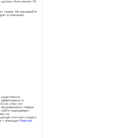
 должно быть менее 70-
.
от спама. Не указывайте
дрес в описании.
 существенно
 эффективность
 Если у Вас нет
 продаваемого товара
 найти подходящее
мер на
s.google.com или создать
е с помощью
Pixlr.com