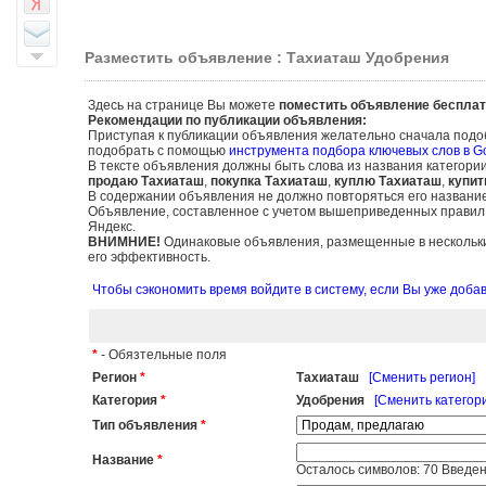
Разместить объявление : Тахиаташ Удобрения
Здесь на странице Вы можете
поместить объявление бесплат
Рекомендации по публикации объявления:
Приступая к публикации объявления желательно сначала подо
подобрать с помощью
инструмента подбора ключевых слов в G
В тексте объявления должны быть слова из названия категори
продаю Тахиаташ
,
покупка Тахиаташ
,
куплю Тахиаташ
,
купит
В содержании объявления не должно повторяться его названи
Объявление, составленное с учетом вышеприведенных правил, б
Яндекс.
ВНИМНИЕ!
Одинаковые объявления, размещенные в нескольких
его эффективность.
Чтобы сэкономить время войдите в систему, если Вы уже доб
*
- Обязтельные поля
Регион
*
Тахиаташ
[Сменить регион]
Категория
*
Удобрения
[Сменить категор
Тип объявления
*
Название
*
Осталось символов:
70
Введен