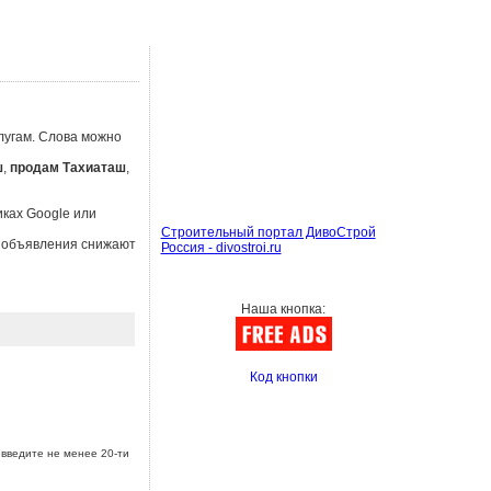
лугам. Слова можно
ш
,
продам Тахиаташ
,
иках Google или
Строительный портал ДивоСтрой
ы объявления снижают
Россия - divostroi.ru
Наша кнопка:
Код кнопки
введите не менее 20-ти