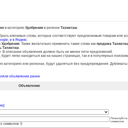
но
в категорию
Удобрения
в регионе
Тахиаташ
.
брать ключевые слова, которые соответствуют предлагаемым товарам или ус
oogle
,
и в Яндекс
.
и
Удобрения
. Также желательно применить такие слова как
продажа Тахиата
ь Тахиаташ
.
е. В описании объявления должно быть не менее пяти предложений.
удет легко находиться как на наших страницах, так и в популярных поисков
 категориях или регионах, будут удаляться без предупреждения. Дубликат
авляли объявления ранее
Объявление
ию]
Пожалуйста 
символов
о символов:
0