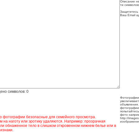
Описание не
ти символов
Защититесь 
Ваш Email а
ено символов:
0
Фотографии
увеличивает
объявления.
фотографии
попытайтесь
фото напри
ко фотографии безопасные для семейного просмотра.
http://image
 на наготу или эротику удаляются. Например: прозрачная
изображени
ли обнаженное тело в слишком откровенном нижнем белье или в
изнаки.