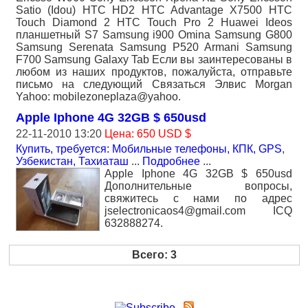
Satio (Idou) HTC HD2 HTC Advantage X7500 HTC
Touch Diamond 2 HTC Touch Pro 2 Huawei Ideos
планшетный S7 Samsung i900 Omina Samsung G800
Samsung Serenata Samsung P520 Armani Samsung
F700 Samsung Galaxy Tab Если вы заинтересованы в
любом из наших продуктов, пожалуйста, отправьте
письмо на следующий Связаться Элвис Morgan
Yahoo: mobilezoneplaza@yahoo.
Apple Iphone 4G 32GB $ 650usd
22-11-2010 13:20
Цена: 650 USD $
Купить, требуется: Мобильные телефоны, КПК, GPS
,
Узбекистан, Тахиаташ
...
Подробнее
...
Apple Iphone 4G 32GB $ 650usd
Дополнительные вопросы,
свяжитесь с нами по адрес
jselectronicaos4@gmail.com ICQ
632888274.
Всего: 3