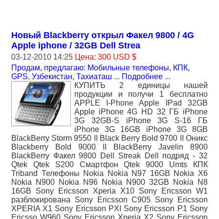
Новый Blackberry открыл Факел 9800 / 4G
Apple iphone / 32GB Dell Strea
03-12-2010 14:25
Цена: 300 USD $
Продам, предлагаю: Мобильные телефоны, КПК,
GPS
,
Узбекистан, Тахиаташ
...
Подробнее
...
КУПИТЬ 2 единицы нашей
продукции и получи 1 бесплатно
APPLE I-Phone Apple IPad 32GB
Apple iPhone 4G HD 32 ГБ iPhone
3G 32GB-S iPhone 3G S-16 ГБ
iPhone 3G 16GB iPhone 3G 8GB
BlackBerry Storm 9550 II Black Berry Bold 9700 II Оникс
Blackberry Bold 9000 II BlackBerry Javelin 8900
BlackBerry Факел 9800 Dell Streak Dell подряд - 32
Qtek Qtek S200 Смартфон Qtek 9000 Umts КПК
Triband Телефоны Nokia Nokia N97 16GB Nokia X6
Nokia N900 Nokia N96 Nokia N900 32GB Nokia N8
16GB Sony Ericsson Xperia X10 Sony Ericsson W1
разблокирована Sony Ericsson C905 Sony Ericsson
XPERIA X1 Sony Ericsson PXI Sony Ericsson P1 Sony
Ericsso W960 Sony Ericsson Xperia X2 Sony Ericsson