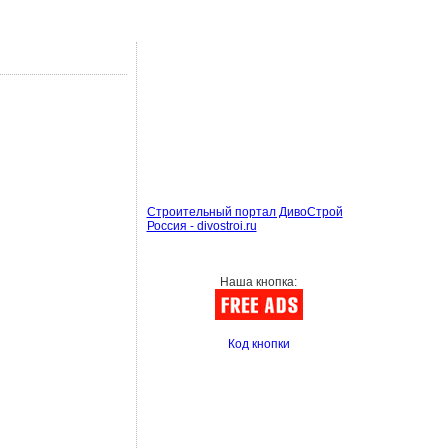
Строительный портал ДивоСтрой
Россия - divostroi.ru
Наша кнопка:
Код кнопки