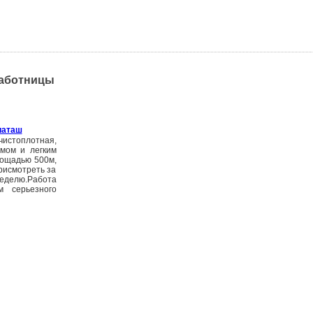
работницы
иаташ
чистоплотная,
мом и легким
лощадью 500м,
рисмотреть за
неделю.Работа
м серьезного