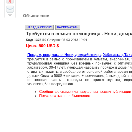
Объявление
НАЗАД К СПИСКУ
РАСПЕЧАТАТЬ
Требуется в семью помощница - Няни, дом
Код: 1375119
Создано: 05-03-2013 19:04
Цена: 500 USD $
Продам, предлагаю: Няни, домработницы
,
Узбекистан, Тах
требуется в семью с проживанием в Алматы, энергичная, 
трудолюбивая женщина без вредных привычек, с оптимиз
характером, 30-47 лет, умеющая наводить порядок в доме п
стирать и гладить, в свободное от основной работы время п
детьми.Оплата 500$ + питание +проживание, 1 выходной в 
постоянная, частые отъезды не приветствуются, ище
человека, без посредников.
Сообщить о спаме или нарушении правил публикации
Пожаловаться на объявление