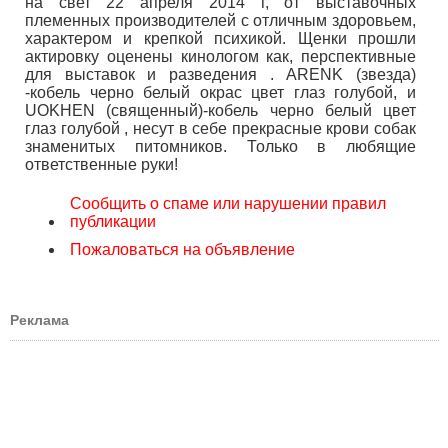
на свет 22 апреля 2014 г, от выставочных
племенных производителей с отличным здоровьем,
характером и крепкой психикой. Щенки прошли
актировку оценены кинологом как, перспективные
для выставок и разведения . ARENK (звезда)
-кобель черно белый окрас цвет глаз голубой, и
UOKHEN (священный)-кобель черно белый цвет
глаз голубой , несут в себе прекрасные крови собак
знаменитых питомников. Только в любящие
ответственные руки!
Сообщить о спаме или нарушении правил
публикации
Пожаловаться на объявление
Реклама