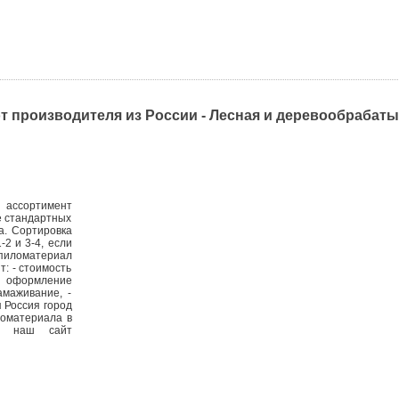
 производителя из России - Лесная и деревообраба
ассортимент
е стандартных
а. Сортировка
-2 и 3-4, если
пиломатериал
т: - стоимость
- оформление
амаживание, -
 Россия город
ломатериала в
т) наш сайт