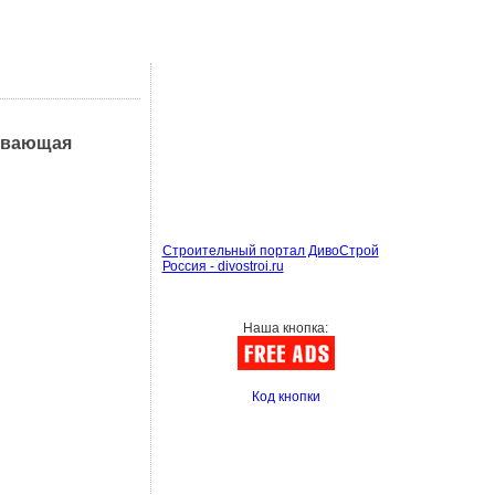
тывающая
Строительный портал ДивоСтрой
Россия - divostroi.ru
Наша кнопка:
Код кнопки