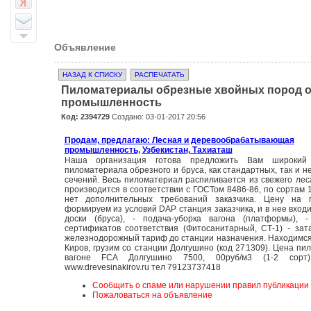
Объявление
НАЗАД К СПИСКУ
РАСПЕЧАТАТЬ
Пиломатериалы обрезные хвойных пород от
промышленность
Код: 2394729
Создано: 03-01-2017 20:56
Продам, предлагаю: Лесная и деревообрабатывающая
промышленность
,
Узбекистан, Тахиаташ
Наша организация готова предложить Вам широкий 
пиломатериала обрезного и бруса, как стандартных, так и н
сечений. Весь пиломатериал распиливается из свежего лес
производится в соответствии с ГОСТом 8486-86, по сортам 1
нет дополнительных требований заказчика. Цену на 
формируем из условий DAP станция заказчика, и в нее входи
доски (бруса), - подача-уборка вагона (платформы), 
сертификатов соответствия (Фитосанитарный, СТ-1) - зат
железнодорожный тариф до станции назначения. Находимся
Киров, грузим со станции Долгушино (код 271309). Цена пи
вагоне FCA Долгушино 7500, 00руб/м3 (1-2 сор
www.drevesinakirov.ru тел 79123737418
Сообщить о спаме или нарушении правил публикации
Пожаловаться на объявление