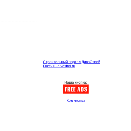
Строительный портал ДивоСтрой
Россия - divostroi.ru
Наша кнопка:
Код кнопки