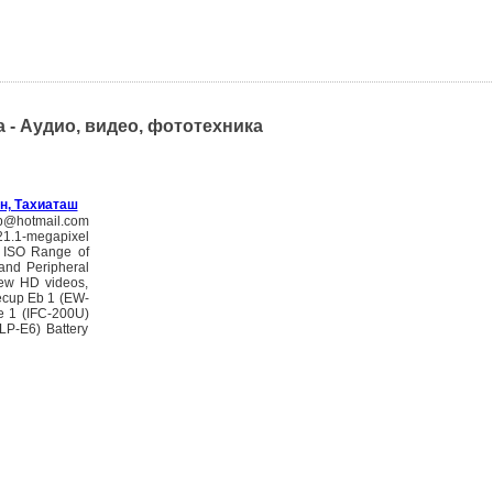
a - Аудио, видео, фототехника
н, Тахиаташ
hotmail.com
1.1-megapixel
t ISO Range of
and Peripheral
View HD videos,
ecup Eb 1 (EW-
e 1 (IFC-200U)
LP-E6) Battery