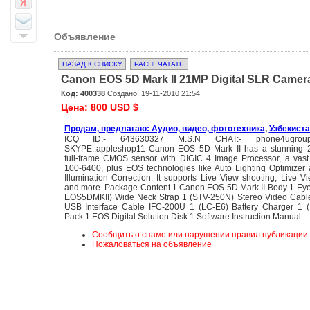
Объявление
НАЗАД К СПИСКУ
РАСПЕЧАТАТЬ
Canon EOS 5D Mark II 21MP Digital SLR Camer
Код: 400338
Создано: 19-11-2010 21:54
Цена: 800 USD $
Продам, предлагаю: Аудио, видео, фототехника
,
Узбекиста
ICQ ID:- 643630327 M.S.N CHAT:- phone4ugroup@
SKYPE::appleshop11 Canon EOS 5D Mark II has a stunning 2
full-frame CMOS sensor with DIGIC 4 Image Processor, a vas
100-6400, plus EOS technologies like Auto Lighting Optimizer 
Illumination Correction. It supports Live View shooting, Live 
and more. Package Content 1 Canon EOS 5D Mark II Body 1 Ey
EOS5DMKII) Wide Neck Strap 1 (STV-250N) Stereo Video Cabl
USB Interface Cable IFC-200U 1 (LC-E6) Battery Charger 1 (
Pack 1 EOS Digital Solution Disk 1 Software Instruction Manual
Сообщить о спаме или нарушении правил публикации
Пожаловаться на объявление