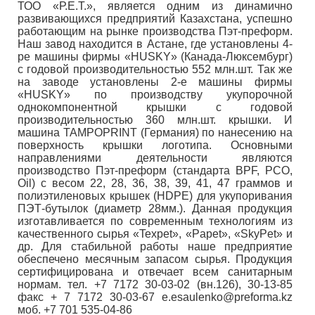
ТОО «Р.Е.Т.», является одним из динамично
развивающихся предприятий Казахстана, успешно
работающим на рынке производства Пэт-преформ.
Наш завод находится в Астане, где установлены 4-
ре машины фирмы «HUSKY» (Канада-Люксембург)
с годовой производительностью 552 млн.шт. Так же
на заводе установлены 2-е машины фирмы
«HUSKY» по производству укупорочной
однокомпонентной крышки с годовой
производительностью 360 млн.шт. крышки. И
машина TAMPOPRINT (Германия) по нанесению на
поверхность крышки логотипа. Основными
направлениями деятельности являются
производство Пэт-преформ (стандарта BPF, PCO,
Oil) с весом 22, 28, 36, 38, 39, 41, 47 граммов и
полиэтиленовых крышек (HDPE) для укупоривания
ПЭТ-бутылок (диаметр 28мм.). Данная продукция
изготавливается по современным технологиям из
качественного сырья «Texpet», «Papet», «SkyPet» и
др. Для стабильной работы наше предприятие
обеспечено месячным запасом сырья. Продукция
сертифицирована и отвечает всем санитарным
нормам. тел. +7 7172 30-03-02 (вн.126), 30-13-85
факс + 7 7172 30-03-67 e.esaulenko@preforma.kz
моб. +7 701 535-04-86