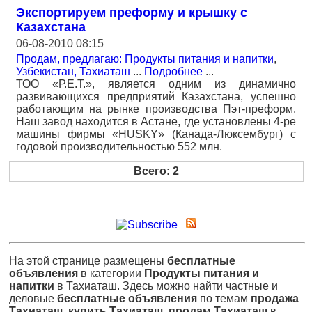
Экспортируем преформу и крышку с
Казахстана
06-08-2010 08:15
Продам, предлагаю: Продукты питания и напитки
,
Узбекистан, Тахиаташ
...
Подробнее
...
ТОО «Р.Е.Т.», является одним из динамично
развивающихся предприятий Казахстана, успешно
работающим на рынке производства Пэт-преформ.
Наш завод находится в Астане, где установлены 4-ре
машины фирмы «HUSKY» (Канада-Люксембург) с
годовой производительностью 552 млн.
Всего: 2
На этой странице размещены
бесплатные
объявления
в категории
Продукты питания и
напитки
в Тахиаташ. Здесь можно найти частные и
деловые
бесплатные объявления
по темам
продажа
Тахиаташ
,
купить Тахиаташ
,
продам Тахиаташ
в