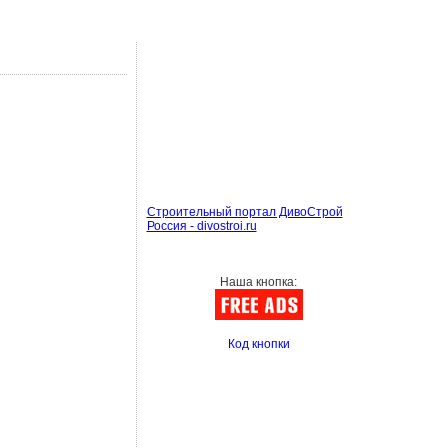
Строительный портал ДивоСтрой
Россия - divostroi.ru
Наша кнопка:
Код кнопки