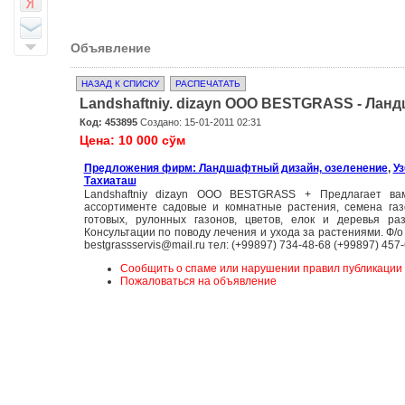
Объявление
НАЗАД К СПИСКУ
РАСПЕЧАТАТЬ
Landshaftniy. dizayn OOO BESTGRASS - Лан
Код: 453895
Создано: 15-01-2011 02:31
Цена: 10 000 сўм
Предложения фирм: Ландшафтный дизайн, озеленение
,
Уз
Тахиаташ
Landshaftniy dizayn OOO BESTGRASS + Предлагает в
ассортименте садовые и комнатные растения, семена га
готовых, рулонных газонов, цветов, елок и деревья ра
Консультации по поводу лечения и ухода за растениями. Ф/о
bestgrassservis@mail.ru тел: (+99897) 734-48-68 (+99897) 457
Сообщить о спаме или нарушении правил публикации
Пожаловаться на объявление