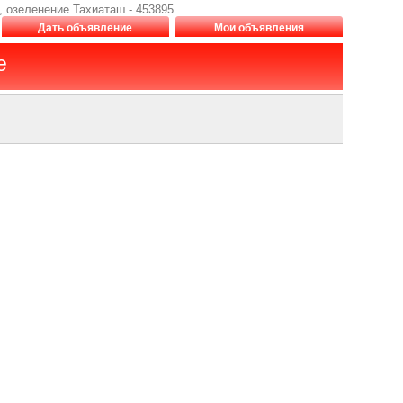
 озеленение Тахиаташ - 453895
Дать объявление
Мои объявления
е