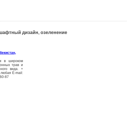
дшафтный дизайн, озеленение
бекистан,
ам в широком
зонных трав и
зного вида. +
 любая E-mail:
-60-87