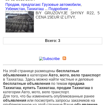
Продам, предлагаю: Грузовые автомобили
,
Узбекистан, Тахиаташ
...
Подробнее
...
B/Y GRUZOVYJE SHYNY R22, 5
CENA 15EUR IZ LITVY.
Всего: 3
На этой странице размещены
бесплатные
объявления
в категории
Авто, мото, вело транспорт
в Тахиаташ. Здесь можно найти частные и деловые
бесплатные объявления
по темам
продажа
Тахиаташ
,
купить Тахиаташ
,
продам Тахиаташ
в
категории Авто, мото, вело транспорт.
Для того, что бы измененить опубликованные ранее
объявления
или посмотреть запросы заказчиков на
опубликованное на этой странице Ваше
объявление
,