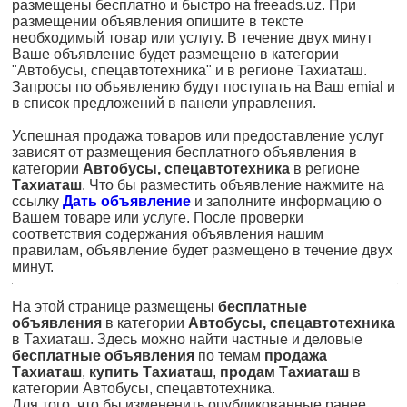
размещены бесплатно и быстро на freeads.uz. При
размещении объявления опишите в тексте
необходимый товар или услугу. В течение двух минут
Ваше объявление будет размещено в категории
"Автобусы, спецавтотехника" и в регионе Тахиаташ.
Запросы по объявлению будут поступать на Ваш emial и
в список предложений в панели управления.
Успешная продажа товаров или предоставление услуг
зависят от размещения бесплатного объявления в
категории
Автобусы, спецавтотехника
в регионе
Тахиаташ
. Что бы разместить объявление нажмите на
ссылку
Дать объявление
и заполните информацию о
Вашем товаре или услуге. После проверки
соответствия содержания объявления нашим
правилам, объявление будет размещено в течение двух
минут.
На этой странице размещены
бесплатные
объявления
в категории
Автобусы, спецавтотехника
в Тахиаташ. Здесь можно найти частные и деловые
бесплатные объявления
по темам
продажа
Тахиаташ
,
купить Тахиаташ
,
продам Тахиаташ
в
категории Автобусы, спецавтотехника.
Для того, что бы измененить опубликованные ранее