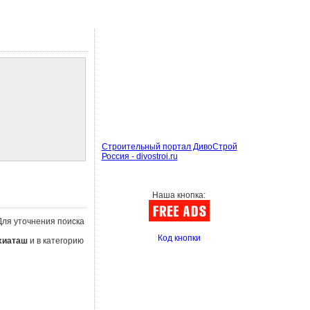
Строительный портал ДивоСтрой
Россия - divostroi.ru
Наша кнопка:
 Для уточнения поиска
Код кнопки
хиаташ
и в категорию