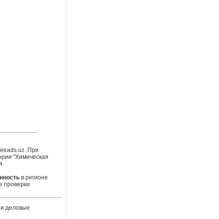
eeads.uz. При
ории "Химическая
я.
нность
в регионе
е проверки
 и деловые