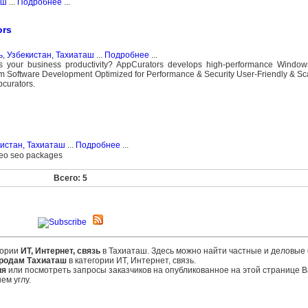
аш
...
Подробнее
...
ors
ь
,
Узбекистан, Тахиаташ
...
Подробнее
...
ts your business productivity? AppCurators develops high-performance Windo
tom Software Development Optimized for Performance & Security User-Friendly & Sc
curators.
истан, Тахиаташ
...
Подробнее
...
seo seo packages
Всего: 5
гории
ИТ, Интернет, связь
в Тахиаташ. Здесь можно найти частные и деловые
родам Тахиаташ
в категории ИТ, Интернет, связь.
ия
или посмотреть запросы заказчиков на опубликованное на этой странице
ем углу.