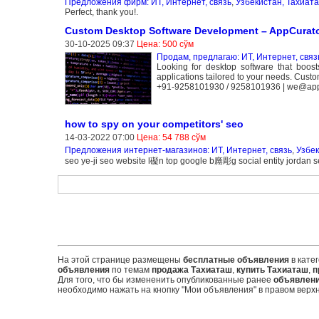
Предложения фирм: ИТ, Интернет, связь
,
Узбекистан, Тахиат
Perfect, thank you!.
Custom Desktop Software Development – AppCurat
30-10-2025 09:37
Цена: 500 сўм
Продам, предлагаю: ИТ, Интернет, связ
Looking for desktop software that boos
applications tailored to your needs. Cus
+91-9258101930 / 9258101936 | we@app
how to spy on your competitors' seo
14-03-2022 07:00
Цена: 54 788 сўм
Предложения интернет-магазинов: ИТ, Интернет, связь
,
Узбек
seo ye-ji seo website l礙n top google b廕彫g social entity jordan 
На этой странице размещены
бесплатные объявления
в кате
объявления
по темам
продажа Тахиаташ
,
купить Тахиаташ
,
п
Для того, что бы измененить опубликованные ранее
объявлен
необходимо нажать на кнопку "Мои объявления" в правом верхн