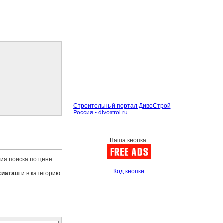
Строительный портал ДивоСтрой
Россия - divostroi.ru
Наша кнопка:
ния поиска по цене
Код кнопки
хиаташ
и в категорию