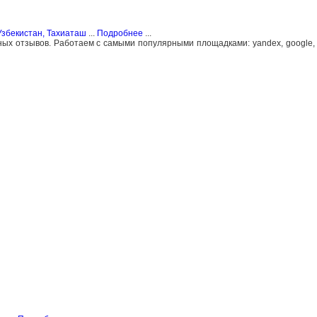
Узбекистан, Тахиаташ
...
Подробнее
...
х отзывов. Работаем с самыми популярными площадками: yandex, google, zoo