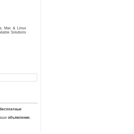
ws, Mac & Linux
alable Solutions
бесплатные
 Ваше
объявление
,