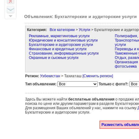
Объявления: Бухгалтерские и аудиторские услуги
Категория:
Все категории
>
Услуги
> Бухгалтерские и аудитор
Рекламные, маркетинговые услуги
Полиграфия, 
Юридические и консалтинговые услуги
Транспортные
Бухгалтерские и аудиторские услуги
услуги
Финансовые и кредитные услуги
Переводы и к
Страхование, информационные услуги
Таможенные 
Охранные и сыскные услуги
Отдых, развл
Организация 
фотосъемка
Регион:
Узбекистан
> Тахиаташ
[Сменить регион]
Тип объявления:
Только с фото?:
Здесь Вы можете найти
бесплатные объявления
о продаже ил
поиска по цене или другим параметрам в разделе Бухгалтерски
Для размещения Ваших объявлений у нас, нажмите на ссылку
Бухгалтерские и аудиторские услуги.
Разместить объявле