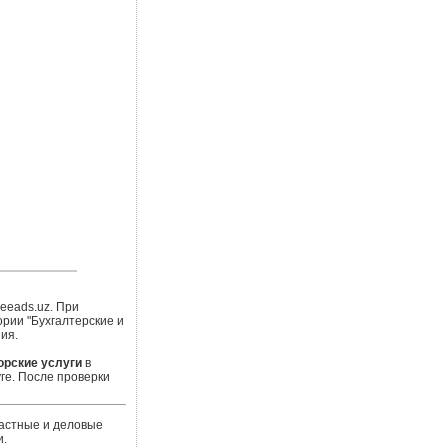
eeads.uz. При
рии "Бухгалтерские и
ия.
орские услуги
в
ге. После проверки
частные и деловые
и.