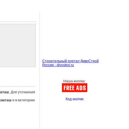
Строительный портал ДивоСтрой
Россия - divostroi.ru
Наша кнопка:
иаташ
. Для уточнения
Код кнопки
хиаташ
и в категорию