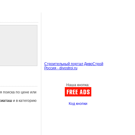
Строительный портал ДивоСтрой
Россия - divostroi.ru
Наша кнопка:
я поиска по цене или
хиаташ
и в категорию
Код кнопки