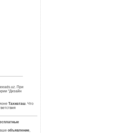
eeads.uz. При
ории "Дизайн
гионе
Тахиаташ
. Что
тветствия
есплатные
 Ваше
объявление
,