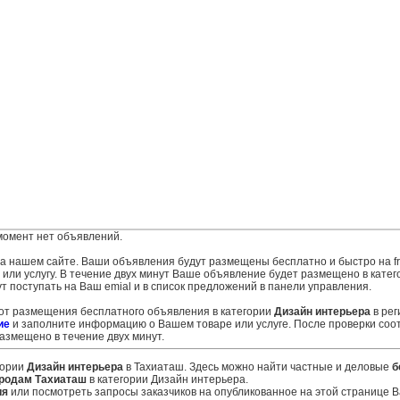
момент нет объявлений.
 на нашем сайте. Ваши объявления будут размещены бесплатно и быстро на fr
ли услугу. В течение двух минут Ваше объявление будет размещено в катег
т поступать на Ваш emial и в список предложений в панели управления.
 от размещения бесплатного объявления в категории
Дизайн интерьера
в ре
ие
и заполните информацию о Вашем товаре или услуге. После проверки соо
змещено в течение двух минут.
гории
Дизайн интерьера
в Тахиаташ. Здесь можно найти частные и деловые
б
родам Тахиаташ
в категории Дизайн интерьера.
ия
или посмотреть запросы заказчиков на опубликованное на этой странице